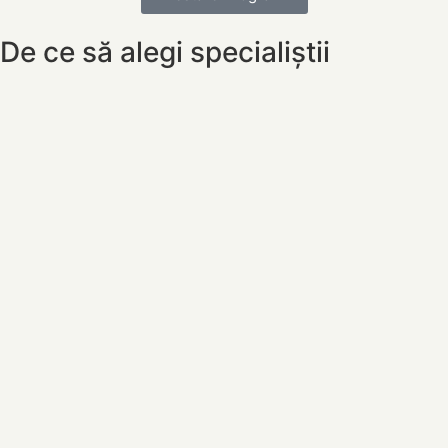
De ce să alegi specialiștii
Clinicii Savu ?
Peste 8000 de ore de formare
Coroborate cu peste 600 de povești la care am luat
parte, 90 de cursuri ținute și 8 proiecte comunitare
Echipă multidisciplinară
Psihologi, psihoterapeuți, psihiatru și logoped
colaborează pentru a oferi o perspectivă completă
asupra dificultăților cu care te confrunți.
Abordare integrată și colaborativă
Atunci când situația o necesită, specialiștii comunică între