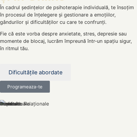
În cadrul ședințelor de psihoterapie individuală, te însoțim
în procesul de înțelegere și gestionare a emoțiilor,
gândurilor și dificultăților cu care te confrunți.
Fie că este vorba despre anxietate, stres, depresie sau
momente de blocaj, lucrăm împreună într-un spațiu sigur,
în ritmul tău.
Dificultățile abordate
Programeaza-te
Anxietate
Depresie
Burnout
Stres
Probleme Relaționale