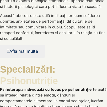
pentru a explora blocajele emoționale, tiparele relaționale
și factorii psihologici care pot influența viața ta sexuală.
Această abordare este utilă în situații precum scăderea
dorinței, anxietatea de performanță, dificultățile de
intimitate sau comunicare în cuplu. Scopul este să îți
recapeți confortul, încrederea și echilibrul în relația cu tine
și cu celălalt.
Afla mai multe
Specializări:
Psihonutriție
Psihoterapia individuală cu focus pe psihonutriție
te ajută
să înțelegi relația dintre emoții, gânduri și
comportamentele alimentare. În cadrul ședințelor, lucrăm
împreună pentru a identifica tiparele care stau la baza