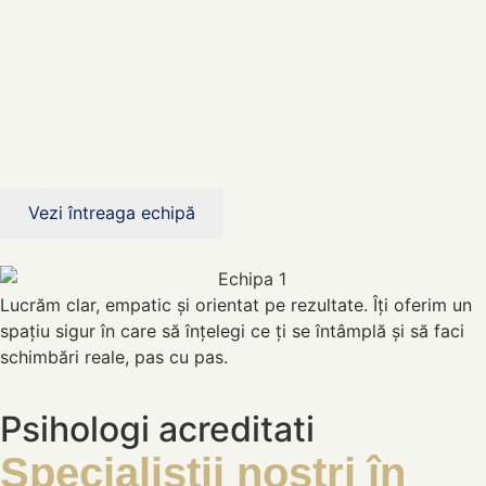
ei pentru a construi un plan de intervenție coerent și
adaptat nevoilor tale.
Specialistul potrivit pentru ceea ce trăiești.
Fiecare membru al echipei are competențe și formări
specifice, pentru ca recomandarea să nu fie
întâmplătoare, ci adaptată nevoilor tale.
Vezi întreaga echipă
Lucrăm clar, empatic și orientat pe rezultate. Îți oferim un
spațiu sigur în care să înțelegi ce ți se întâmplă și să faci
schimbări reale, pas cu pas.
Psihologi acreditati
Specialiștii noștri în