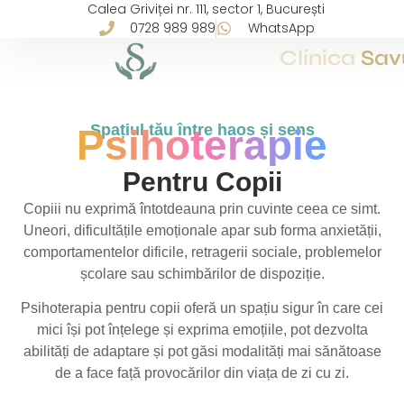
Calea Griviței nr. 111, sector 1, București
0728 989 989
WhatsApp
Clinica
Sav
Spațiul tău între haos și sens
Psihoterapie
Pentru
Copii
Copiii nu exprimă întotdeauna prin cuvinte ceea ce simt.
Uneori, dificultățile emoționale apar sub forma anxietății,
comportamentelor dificile, retragerii sociale, problemelor
școlare sau schimbărilor de dispoziție.
Psihoterapia pentru copii oferă un spațiu sigur în care cei
mici își pot înțelege și exprima emoțiile, pot dezvolta
abilități de adaptare și pot găsi modalități mai sănătoase
de a face față provocărilor din viața de zi cu zi.