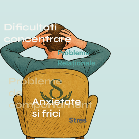
Dificultati
concentrare
Probleme
Relaționale
Probleme
de
Anxietate
comportament
si frici
Stres